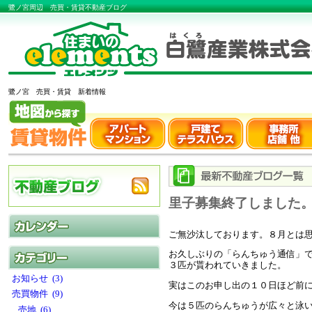
鷺ノ宮周辺 売買・賃貸不動産ブログ
鷺ノ宮 売買・賃貸 新着情報
里子募集終了しました
ご無沙汰しております。８月とは思
お久しぶりの「らんちゅう通信」
３匹が貰われていきました。
お知らせ (3)
実はこのお申し出の１０日ほど前に
売買物件 (9)
今は５匹のらんちゅうが広々と泳
売地 (6)