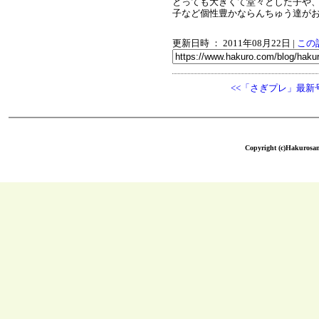
とっても大きくて堂々とした子や
子など個性豊かならんちゅう達が
更新日時 ： 2011年08月22日
|
この
<<「さぎプレ」最新
Copyright (c)Hakurosang