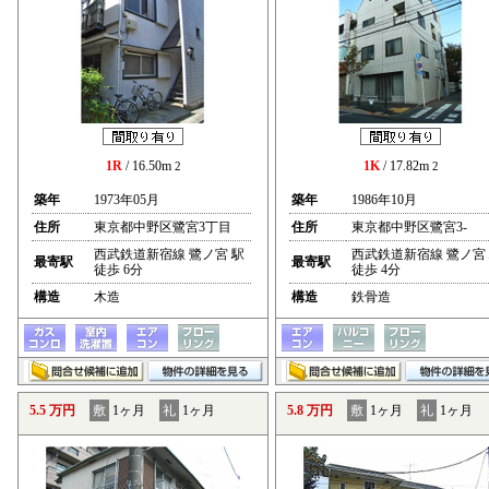
1R
/ 16.50m
1K
/ 17.82m
2
2
築年
1973年05月
築年
1986年10月
住所
東京都中野区鷺宮3丁目
住所
東京都中野区鷺宮3-
西武鉄道新宿線 鷺ノ宮 駅
西武鉄道新宿線 鷺ノ宮
最寄駅
最寄駅
徒歩 6分
徒歩 4分
構造
木造
構造
鉄骨造
5.5 万円
敷
1ヶ月
礼
1ヶ月
5.8 万円
敷
1ヶ月
礼
1ヶ月