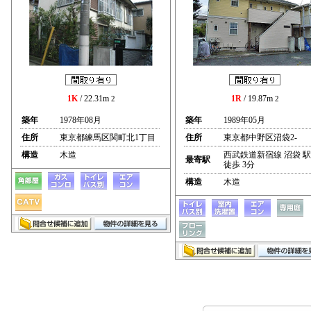
1K
/ 22.31m
1R
/ 19.87m
2
2
築年
1978年08月
築年
1989年05月
住所
東京都練馬区関町北1丁目
住所
東京都中野区沼袋2-
構造
木造
西武鉄道新宿線 沼袋 駅
最寄駅
徒歩 3分
構造
木造