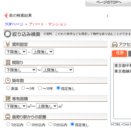
前の検索結果
1
TOPページ
＞
アパート・マンション
※賃料、こだわり条件などを指定して物件を絞り込むことができま
～
住所
〜
新築
〜5年
〜10年
指定無し
2
2
m
〜
m
※CTRL+Cli
5分以内
10分以内
15分以内
指定無し