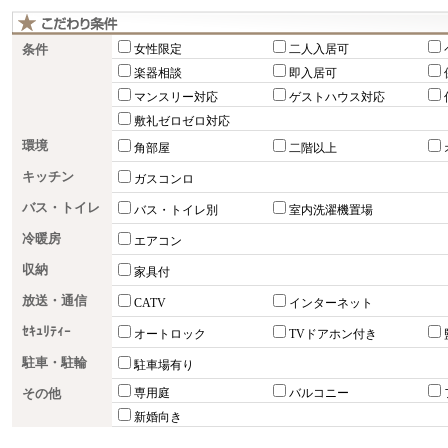
条件
女性限定
二人入居可
楽器相談
即入居可
マンスリー対応
ゲストハウス対応
敷礼ゼロゼロ対応
環境
角部屋
二階以上
キッチン
ガスコンロ
バス・トイレ
バス・トイレ別
室内洗濯機置場
冷暖房
エアコン
収納
家具付
放送・通信
CATV
インターネット
ｾｷｭﾘﾃｨｰ
オートロック
TVドアホン付き
駐車・駐輪
駐車場有り
その他
専用庭
バルコニー
新婚向き