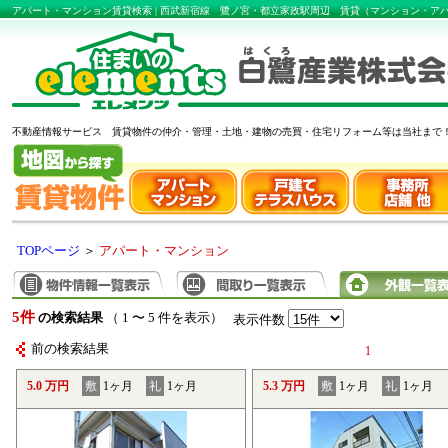
アパート・マンション賃貸検索 | 西武新宿線 鷺ノ宮・都立家政駅周辺 賃貸（マンション・
不動産情報サービス 賃貸物件の仲介・管理・土地・建物の売買・住宅リフォーム等は当社まで
TOPページ
＞
アパート・マンション
5件
の検索結果
（ 1 〜 5 件を表示）
表示件数
前の検索結果
1
5.0 万円
敷
1ヶ月
礼
1ヶ月
5.3 万円
敷
1ヶ月
礼
1ヶ月