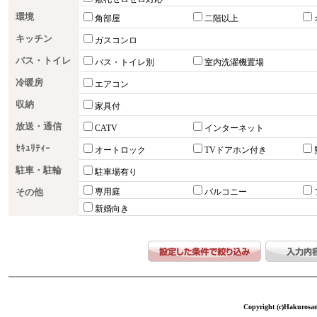
環境
角部屋
二階以上
キッチン
ガスコンロ
バス・トイレ
バス・トイレ別
室内洗濯機置場
冷暖房
エアコン
収納
家具付
放送・通信
CATV
インターネット
ｾｷｭﾘﾃｨｰ
オートロック
TVドアホン付き
駐車・駐輪
駐車場有り
その他
専用庭
バルコニー
新婚向き
Copyright (c)Hakurosang