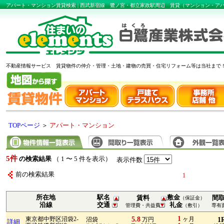
アパート・マンション賃貸検索 | 西武新宿線 鷺ノ宮・都立家政駅周辺 賃貸（マンション・
不動産情報サービス 賃貸物件の仲介・管理・土地・建物の売買・住宅リフォーム等は当社まで
TOPページ
＞
アパート・マンション
5件
の検索結果
（ 1 〜 5 件を表示）
表示件数
前の検索結果
1
所在地
駅名
敷金
賃料
間
（保証金）
沿線
交通
礼金
管理費・共益費
（敷引）
専有
1
5.8
東京都中野区沼袋2-
ヶ月
1
沼袋
万円
詳細