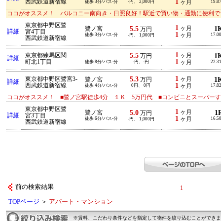
1
西武鉄道新宿線
徒歩 3分/バス-分
-円、 2,000円
ヶ月
19.8
ココがオススメ！ バルコニー南向き・日照良好！駅近で買い物・通勤に便利で
東京都中野区鷺
1
5.5
ヶ月
1
鷺ノ宮
万円
詳細
宮4丁目
1
徒歩 3分/バス-分
ヶ月
17.0
-円、 1,000円
西武鉄道新宿線
1
5.5
東京都練馬区関
ヶ月
1
万円
詳細
1
町北1丁目
徒歩 8分/バス-分
-円、-円
ヶ月
22.3
1
5.3
東京都中野区鷺宮3-
ヶ月
1
鷺ノ宮
万円
詳細
1
西武鉄道新宿線
徒歩 4分/バス-分
0円、 0円
ヶ月
17.8
ココがオススメ！ ■鷺ノ宮駅徒歩4分 １Ｋ 5万円代 ■コンビニとスーパー
東京都中野区鷺
1
5.0
ヶ月
1
鷺ノ宮
万円
詳細
宮3丁目
1
徒歩 6分/バス-分
ヶ月
16.5
-円、 1,000円
西武鉄道新宿線
前の検索結果
1
TOPページ
＞
アパート・マンション
※賃料、こだわり条件などを指定して物件を絞り込むことができま