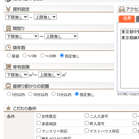
～
住所
〜
新築
〜5年
〜10年
指定無し
2
2
m
〜
m
※CTRL+Cli
5分以内
10分以内
15分以内
指定無し
条件
女性限定
二人入居可
楽器相談
即入居可
マンスリー対応
ゲストハウス対応
敷礼ゼロゼロ対応