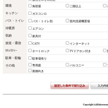
環境
角部屋
二階以上
キッチン
ガスコンロ
バス・トイレ
バス・トイレ別
室内洗濯機置場
冷暖房
エアコン
収納
家具付
放送・通信
CATV
インターネット
ｾｷｭﾘﾃｨｰ
オートロック
TVドアホン付き
駐車・駐輪
駐車場有り
その他
専用庭
バルコニー
新婚向き
Copyright (c)Hakurosang