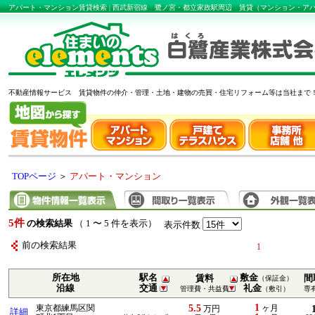
アパート・マンション賃貸検索 | 西武新宿線 鷺ノ宮・都立家政駅周辺 賃貸（マンション・
不動産情報サービス 賃貸物件の仲介・管理・土地・建物の売買・住宅リフォーム等は当社まで
TOPページ
＞
アパート・マンション
5件
の検索結果
（ 1 〜 5 件を表示）
表示件数
前の検索結果
1
所在地
駅名
敷金
賃料
間
（保証金）
沿線
交通
礼金
管理費・共益費
（敷引）
専
1
5.5
東京都練馬区関
ヶ月
万円
詳細