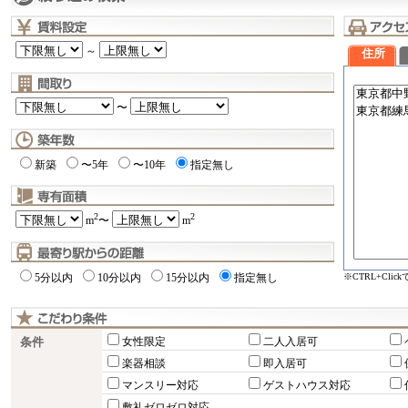
～
住所
〜
新築
〜5年
〜10年
指定無し
2
2
m
〜
m
※CTRL+Cli
5分以内
10分以内
15分以内
指定無し
条件
女性限定
二人入居可
楽器相談
即入居可
マンスリー対応
ゲストハウス対応
敷礼ゼロゼロ対応