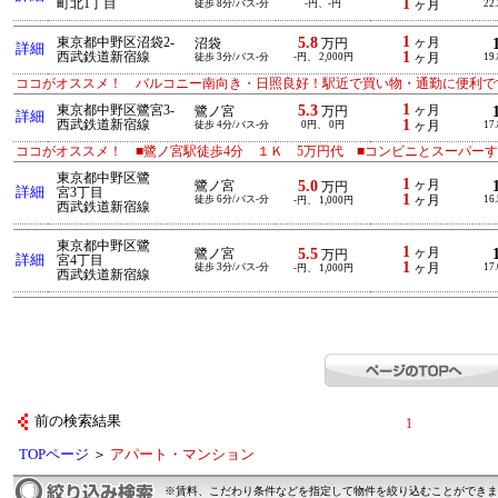
1
町北1丁目
徒歩 8分/バス-分
-円、-円
ヶ月
22
1
5.8
東京都中野区沼袋2-
ヶ月
沼袋
万円
詳細
1
西武鉄道新宿線
徒歩 3分/バス-分
-円、 2,000円
ヶ月
19
ココがオススメ！ バルコニー南向き・日照良好！駅近で買い物・通勤に便利で
1
5.3
東京都中野区鷺宮3-
ヶ月
鷺ノ宮
万円
詳細
1
西武鉄道新宿線
徒歩 4分/バス-分
0円、 0円
ヶ月
17
ココがオススメ！ ■鷺ノ宮駅徒歩4分 １Ｋ 5万円代 ■コンビニとスーパー
東京都中野区鷺
1
5.0
ヶ月
鷺ノ宮
万円
詳細
宮3丁目
1
徒歩 6分/バス-分
ヶ月
16
-円、 1,000円
西武鉄道新宿線
東京都中野区鷺
1
5.5
ヶ月
鷺ノ宮
万円
詳細
宮4丁目
1
徒歩 3分/バス-分
ヶ月
17
-円、 1,000円
西武鉄道新宿線
前の検索結果
1
TOPページ
＞
アパート・マンション
※賃料、こだわり条件などを指定して物件を絞り込むことができま