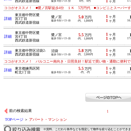
1
西武鉄道新宿線
徒歩 4分/バス-分
0円、 0円
ヶ月
17
ココがオススメ！ ■鷺ノ宮駅徒歩4分 １Ｋ 5万円代 ■コンビニとスーパー
東京都中野区鷺
1
5.0
ヶ月
鷺ノ宮
万円
詳細
宮3丁目
1
徒歩 6分/バス-分
ヶ月
16
-円、 1,000円
西武鉄道新宿線
東京都中野区鷺
1
5.5
ヶ月
鷺ノ宮
万円
詳細
宮4丁目
1
徒歩 3分/バス-分
ヶ月
17
-円、 1,000円
西武鉄道新宿線
1
5.8
東京都中野区沼袋2-
ヶ月
沼袋
万円
詳細
1
西武鉄道新宿線
徒歩 3分/バス-分
-円、 2,000円
ヶ月
19
ココがオススメ！ バルコニー南向き・日照良好！駅近で買い物・通勤に便利で
1
5.5
東京都練馬区関
ヶ月
万円
詳細
1
町北1丁目
徒歩 8分/バス-分
-円、-円
ヶ月
22
前の検索結果
1
TOPページ
＞
アパート・マンション
※賃料、こだわり条件などを指定して物件を絞り込むことができま