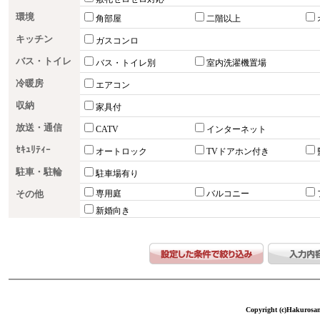
環境
角部屋
二階以上
キッチン
ガスコンロ
バス・トイレ
バス・トイレ別
室内洗濯機置場
冷暖房
エアコン
収納
家具付
放送・通信
CATV
インターネット
ｾｷｭﾘﾃｨｰ
オートロック
TVドアホン付き
駐車・駐輪
駐車場有り
その他
専用庭
バルコニー
新婚向き
Copyright (c)Hakurosang