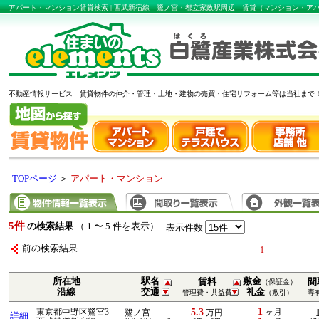
アパート・マンション賃貸検索 | 西武新宿線 鷺ノ宮・都立家政駅周辺 賃貸（マンション・
不動産情報サービス 賃貸物件の仲介・管理・土地・建物の売買・住宅リフォーム等は当社まで
TOPページ
＞
アパート・マンション
5件
の検索結果
（ 1 〜 5 件を表示）
表示件数
前の検索結果
1
所在地
駅名
敷金
賃料
間
（保証金）
沿線
交通
礼金
管理費・共益費
（敷引）
専
1
5.3
東京都中野区鷺宮3-
ヶ月
鷺ノ宮
万円
詳細