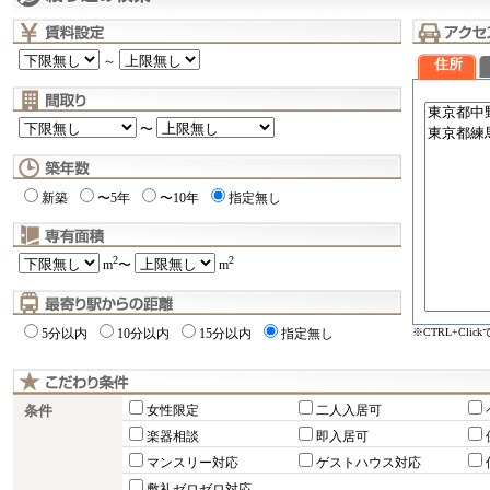
～
住所
〜
新築
〜5年
〜10年
指定無し
2
2
m
〜
m
※CTRL+Cli
5分以内
10分以内
15分以内
指定無し
条件
女性限定
二人入居可
楽器相談
即入居可
マンスリー対応
ゲストハウス対応
敷礼ゼロゼロ対応