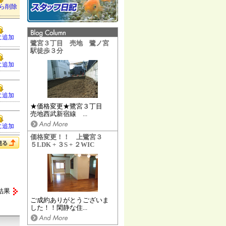
ら削除
に追加
鷺宮３丁目 売地 鷺ノ宮
駅徒歩３分
に追加
に追加
★価格変更★鷺宮３丁目
売地西武新宿線 ...
に追加
価格変更！！ 上鷺宮３
５LDK + ３S + ２WIC
結果
ご成約ありがとうございま
した！！閑静な住...