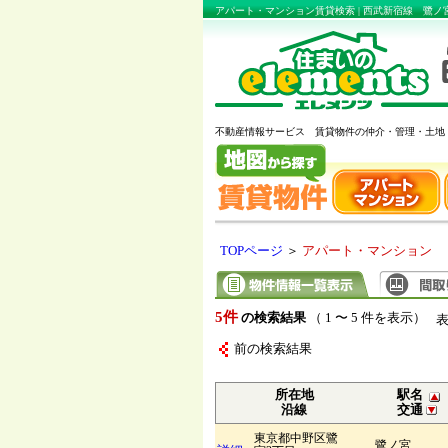
アパート・マンション賃貸検索 | 西武新宿線 鷺
不動産情報サービス 賃貸物件の仲介・管理・土地
TOPページ
＞
アパート・マンション
5件
の検索結果
（ 1 〜 5 件を表示）
前の検索結果
所在地
駅名
沿線
交通
東京都中野区鷺
鷺ノ宮