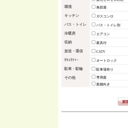
環境
角部屋
キッチン
ガスコンロ
バス・トイレ
バス・トイレ別
冷暖房
エアコン
収納
家具付
放送・通信
CATV
ｾｷｭﾘﾃｨｰ
オートロック
駐車・駐輪
駐車場有り
その他
専用庭
新婚向き