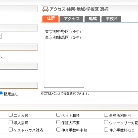
住所
アクセス
地域
学校区
し
※CTRL+Clickで複数選択できます。
指定無し
二人入居可
ペット相談
事務所利用可
即入居可
保証人不要
ウィークリー対
ゲストハウス対応
仲介手数料半額
仲介手数料ゼロ