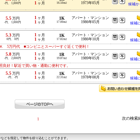
1
1973年05月
ヶ月
16.50m
-円、 1,000円
2
候補か
1
5.5
ヶ月
1K
アパート・マンション
万円
1
1986年05月
ヶ月
17.00m
-円、 1,000円
2
候補
1
5.3
ヶ月
1K
アパート・マンション
万円
1
1986年10月
0円、 0円
ヶ月
17.82m
2
候補
Ｋ 5万円代 ■コンビニとスーパーすぐ近くで便利！
1
5.8
ヶ月
1R
アパート・マンション
万円
1
1989年05月
-円、 2,000円
ヶ月
19.87m
2
候補
照良好！駅近で買い物・通勤に便利です。
1
5.5
ヶ月
1K
アパート・マンション
万円
1
1978年08月
-円、-円
ヶ月
22.31m
2
候補
次の検索
1
件などを指定して物件を絞り込むことができます。