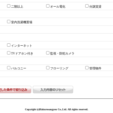
二階以上
オール電化
分譲賃貸
室内洗濯機置場
インターネット
TVドアホン付き
監視・防犯カメラ
バルコニー
フローリング
管理物件
Copyright (c)Hakurosangyou Co.,Ltd. All rights reserved.