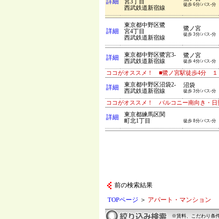
詳細
宮3丁目
徒歩 6分/バス-分
西武鉄道新宿線
東京都中野区鷺
鷺ノ宮
詳細
宮4丁目
徒歩 3分/バス-分
西武鉄道新宿線
東京都中野区鷺宮3-
鷺ノ宮
詳細
西武鉄道新宿線
徒歩 4分/バス-分
ココがオススメ！ ■鷺ノ宮駅徒歩4分 １
東京都中野区沼袋2-
沼袋
詳細
西武鉄道新宿線
徒歩 3分/バス-分
ココがオススメ！ バルコニー南向き・日
東京都練馬区関
詳細
町北1丁目
徒歩 8分/バス-分
前の検索結果
TOPページ
＞
アパート・マンション
※賃料、こだわり条