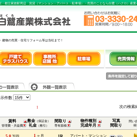
ノ宮・都立家政駅周辺 賃貸（マンション・アパート・駐車場）・売買のことなら白鷺（ハクロ）産業
・建物の売買・住宅リフォーム等は当社まで！
表示件数
次の検索
1
敷金
物件種別
写真
賃料
間取り
（保証金）
問い
礼金
完成年月
間取り
候
管理費・共益費
（敷引）
専有面積
1
5.0
ヶ月
1R
アパート・マンション
万円