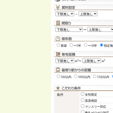
～
〜
新築
〜5年
〜10年
指定無
2
2
m
〜
m
5分以内
10分以内
15分以内
条件
女性限定
楽器相談
マンスリー対応
敷礼ゼロゼロ対応