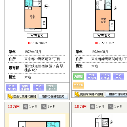
1R
/ 16.50m
1K
/ 22.31m
2
2
築年
1973年05月
築年
1978年08月
住所
東京都中野区鷺宮3丁目
住所
東京都練馬区関町北1
西武鉄道新宿線 鷺ノ宮 駅
構造
木造
最寄駅
徒歩 6分
構造
木造
5.3 万円
敷
1ヶ月
礼
1ヶ月
5.8 万円
敷
1ヶ月
礼
1ヶ月