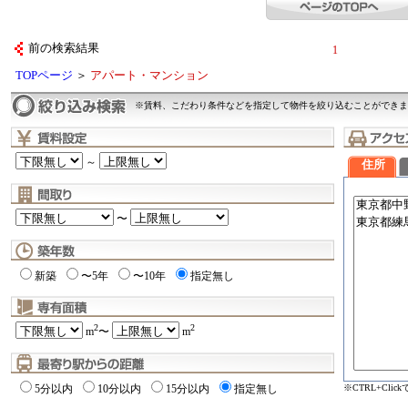
前の検索結果
1
TOPページ
＞
アパート・マンション
※賃料、こだわり条件などを指定して物件を絞り込むことができま
～
住所
〜
新築
〜5年
〜10年
指定無し
2
2
m
〜
m
※CTRL+Cli
5分以内
10分以内
15分以内
指定無し