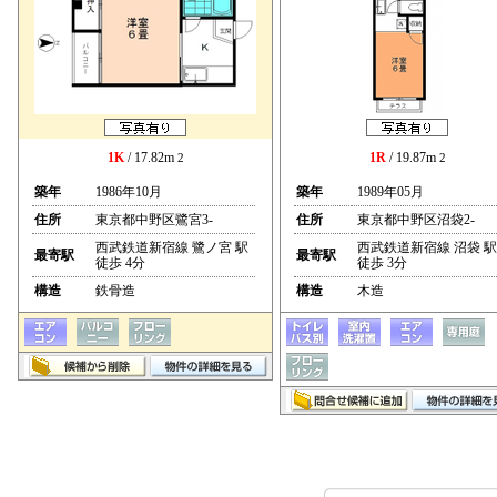
1K
/ 17.82m
1R
/ 19.87m
2
2
築年
1986年10月
築年
1989年05月
住所
東京都中野区鷺宮3-
住所
東京都中野区沼袋2-
西武鉄道新宿線 鷺ノ宮 駅
西武鉄道新宿線 沼袋 駅
最寄駅
最寄駅
徒歩 4分
徒歩 3分
構造
鉄骨造
構造
木造