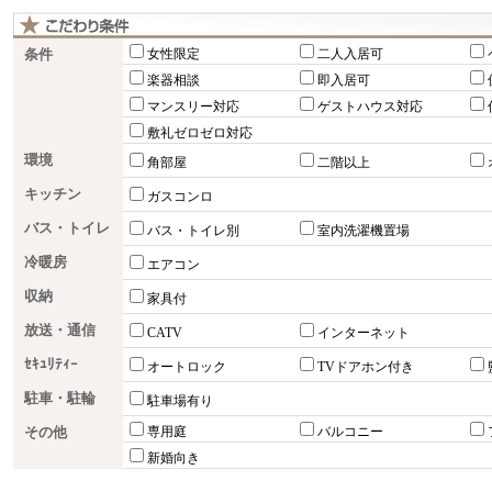
条件
女性限定
二人入居可
楽器相談
即入居可
マンスリー対応
ゲストハウス対応
敷礼ゼロゼロ対応
環境
角部屋
二階以上
キッチン
ガスコンロ
バス・トイレ
バス・トイレ別
室内洗濯機置場
冷暖房
エアコン
収納
家具付
放送・通信
CATV
インターネット
ｾｷｭﾘﾃｨｰ
オートロック
TVドアホン付き
駐車・駐輪
駐車場有り
その他
専用庭
バルコニー
新婚向き