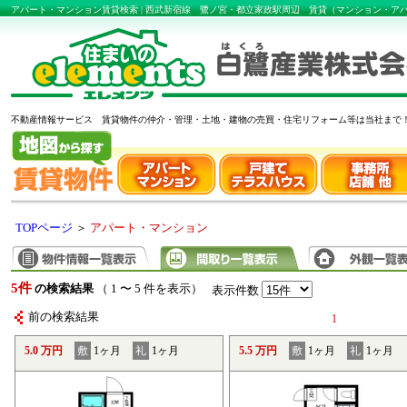
アパート・マンション賃貸検索 | 西武新宿線 鷺ノ宮・都立家政駅周辺 賃貸（マンション・
不動産情報サービス 賃貸物件の仲介・管理・土地・建物の売買・住宅リフォーム等は当社まで
TOPページ
＞
アパート・マンション
5件
の検索結果
（ 1 〜 5 件を表示）
表示件数
前の検索結果
1
5.0 万円
敷
1ヶ月
礼
1ヶ月
5.5 万円
敷
1ヶ月
礼
1ヶ月