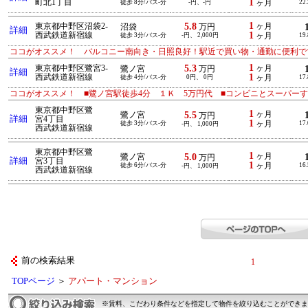
1
町北1丁目
徒歩 8分/バス-分
-円、-円
ヶ月
22
1
5.8
東京都中野区沼袋2-
ヶ月
沼袋
万円
詳細
1
西武鉄道新宿線
徒歩 3分/バス-分
-円、 2,000円
ヶ月
19
ココがオススメ！ バルコニー南向き・日照良好！駅近で買い物・通勤に便利で
1
5.3
東京都中野区鷺宮3-
ヶ月
鷺ノ宮
万円
詳細
1
西武鉄道新宿線
徒歩 4分/バス-分
0円、 0円
ヶ月
17
ココがオススメ！ ■鷺ノ宮駅徒歩4分 １Ｋ 5万円代 ■コンビニとスーパー
東京都中野区鷺
1
5.5
ヶ月
鷺ノ宮
万円
詳細
宮4丁目
1
徒歩 3分/バス-分
ヶ月
17
-円、 1,000円
西武鉄道新宿線
東京都中野区鷺
1
5.0
ヶ月
鷺ノ宮
万円
詳細
宮3丁目
1
徒歩 6分/バス-分
ヶ月
16
-円、 1,000円
西武鉄道新宿線
前の検索結果
1
TOPページ
＞
アパート・マンション
※賃料、こだわり条件などを指定して物件を絞り込むことができま