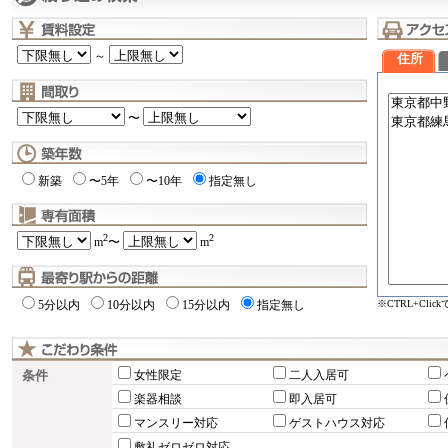
～
住所
〜
新築
〜5年
〜10年
指定無し
2
2
m
〜
m
※CTRL+Cli
5分以内
10分以内
15分以内
指定無し
条件
女性限定
二人入居可
楽器相談
即入居可
マンスリー対応
ゲストハウス対応
敷礼ゼロゼロ対応