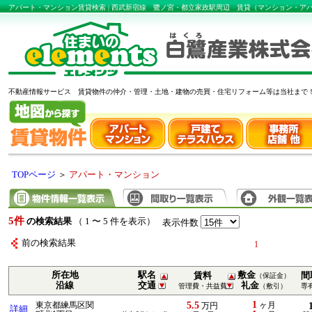
アパート・マンション賃貸検索 | 西武新宿線 鷺ノ宮・都立家政駅周辺 賃貸（マンション・
不動産情報サービス 賃貸物件の仲介・管理・土地・建物の売買・住宅リフォーム等は当社まで
TOPページ
＞
アパート・マンション
5件
の検索結果
（ 1 〜 5 件を表示）
表示件数
前の検索結果
1
所在地
駅名
敷金
賃料
間
（保証金）
沿線
交通
礼金
管理費・共益費
（敷引）
専
1
5.5
東京都練馬区関
ヶ月
万円
詳細