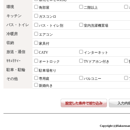
環境
角部屋
二階以上
キッチン
ガスコンロ
バス・トイレ
バス・トイレ別
室内洗濯機置場
冷暖房
エアコン
収納
家具付
放送・通信
CATV
インターネット
ｾｷｭﾘﾃｨｰ
オートロック
TVドアホン付き
駐車・駐輪
駐車場有り
その他
専用庭
バルコニー
新婚向き
Copyright (c)Hakurosang