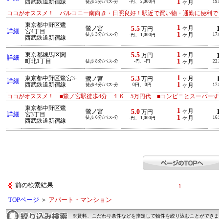
1
西武鉄道新宿線
徒歩 3分/バス-分
-円、 2,000円
ヶ月
19
ココがオススメ！ バルコニー南向き・日照良好！駅近で買い物・通勤に便利で
東京都中野区鷺
1
5.5
ヶ月
鷺ノ宮
万円
詳細
宮4丁目
1
徒歩 3分/バス-分
ヶ月
17
-円、 1,000円
西武鉄道新宿線
1
5.5
東京都練馬区関
ヶ月
万円
詳細
1
町北1丁目
徒歩 8分/バス-分
-円、-円
ヶ月
22
1
5.3
東京都中野区鷺宮3-
ヶ月
鷺ノ宮
万円
詳細
1
西武鉄道新宿線
徒歩 4分/バス-分
0円、 0円
ヶ月
17
ココがオススメ！ ■鷺ノ宮駅徒歩4分 １Ｋ 5万円代 ■コンビニとスーパー
東京都中野区鷺
1
5.0
ヶ月
鷺ノ宮
万円
詳細
宮3丁目
1
徒歩 6分/バス-分
ヶ月
16
-円、 1,000円
西武鉄道新宿線
前の検索結果
1
TOPページ
＞
アパート・マンション
※賃料、こだわり条件などを指定して物件を絞り込むことができま