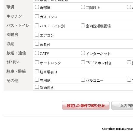
環境
角部屋
二階以上
キッチン
ガスコンロ
バス・トイレ
バス・トイレ別
室内洗濯機置場
冷暖房
エアコン
収納
家具付
放送・通信
CATV
インターネット
ｾｷｭﾘﾃｨｰ
オートロック
TVドアホン付き
駐車・駐輪
駐車場有り
その他
専用庭
バルコニー
新婚向き
Copyright (c)Hakurosang