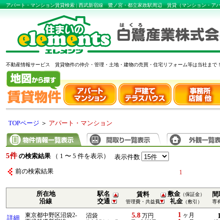
アパート・マンション賃貸検索 | 西武新宿線 鷺ノ宮・都立家政駅周辺 賃貸（マンション・
不動産情報サービス 賃貸物件の仲介・管理・土地・建物の売買・住宅リフォーム等は当社まで
TOPページ
＞
アパート・マンション
5件
の検索結果
（ 1 〜 5 件を表示）
表示件数
前の検索結果
1
所在地
駅名
敷金
賃料
間
（保証金）
沿線
交通
礼金
管理費・共益費
（敷引）
専
1
5.8
東京都中野区沼袋2-
ヶ月
沼袋
万円
詳細