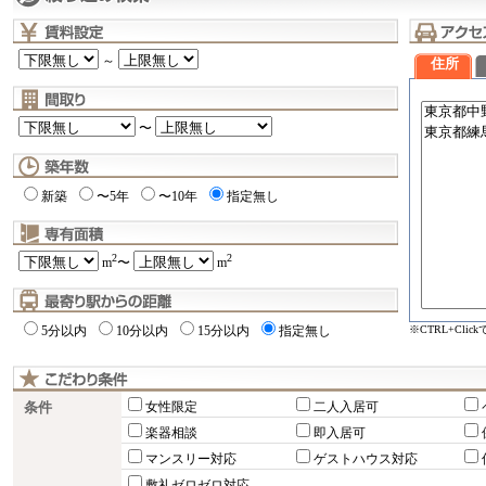
～
住所
〜
新築
〜5年
〜10年
指定無し
2
2
m
〜
m
※CTRL+Cli
5分以内
10分以内
15分以内
指定無し
条件
女性限定
二人入居可
楽器相談
即入居可
マンスリー対応
ゲストハウス対応
敷礼ゼロゼロ対応