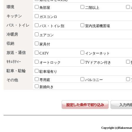
環境
角部屋
二階以上
キッチン
ガスコンロ
バス・トイレ
バス・トイレ別
室内洗濯機置場
冷暖房
エアコン
収納
家具付
放送・通信
CATV
インターネット
ｾｷｭﾘﾃｨｰ
オートロック
TVドアホン付き
駐車・駐輪
駐車場有り
その他
専用庭
バルコニー
新婚向き
Copyright (c)Hakurosang