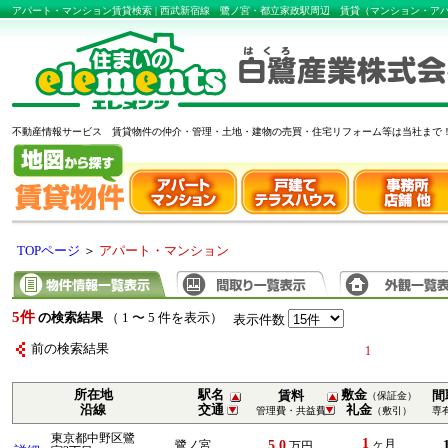
アパート・マンション賃貸検索 | 西武新宿線 鷺ノ宮・都立家政駅周辺 賃貸（マンション・
不動産情報サービス 賃貸物件の仲介・管理・土地・建物の売買・住宅リフォーム等は当社まで
TOPページ
＞
アパート・マンション
5件
の検索結果
（ 1 〜 5 件を表示）
表示件数
前の検索結果
1
所在地
駅名
敷金
賃料
間
（保証金）
沿線
交通
礼金
管理費・共益費
（敷引）
専
東京都中野区鷺
1
5.0
ヶ月
鷺ノ宮
万円