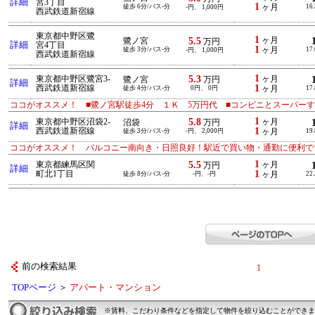
詳細
宮3丁目
1
徒歩 6分/バス-分
ヶ月
16
-円、 1,000円
西武鉄道新宿線
東京都中野区鷺
1
5.5
ヶ月
鷺ノ宮
万円
詳細
宮4丁目
1
徒歩 3分/バス-分
ヶ月
17
-円、 1,000円
西武鉄道新宿線
1
5.3
東京都中野区鷺宮3-
ヶ月
鷺ノ宮
万円
詳細
1
西武鉄道新宿線
徒歩 4分/バス-分
0円、 0円
ヶ月
17
ココがオススメ！ ■鷺ノ宮駅徒歩4分 １Ｋ 5万円代 ■コンビニとスーパー
1
5.8
東京都中野区沼袋2-
ヶ月
沼袋
万円
詳細
1
西武鉄道新宿線
徒歩 3分/バス-分
-円、 2,000円
ヶ月
19
ココがオススメ！ バルコニー南向き・日照良好！駅近で買い物・通勤に便利で
1
5.5
東京都練馬区関
ヶ月
万円
詳細
1
町北1丁目
徒歩 8分/バス-分
-円、-円
ヶ月
22
前の検索結果
1
TOPページ
＞
アパート・マンション
※賃料、こだわり条件などを指定して物件を絞り込むことができま