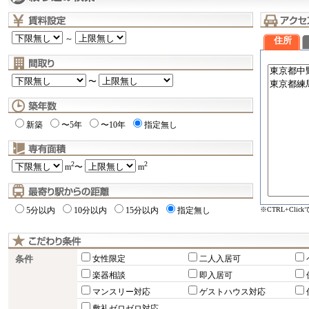
～
住所
〜
新築
〜5年
〜10年
指定無し
2
2
m
〜
m
※CTRL+Cli
5分以内
10分以内
15分以内
指定無し
条件
女性限定
二人入居可
楽器相談
即入居可
マンスリー対応
ゲストハウス対応
敷礼ゼロゼロ対応